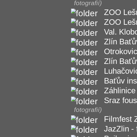
fotografií)
ZOO Lešná
ZOO Lešná
Val. Klob
Zlín Baťů
Otrokovi
Zlín Baťů
Luhačovi
Baťův ins
Záhlinice
Sraz fous
fotografií)
Filmfest 
JazZlin -