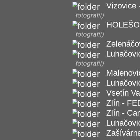
Vizovice 
fotografií)
HOLEŠOV 
fotografií)
Zelenáčov
Luhačovic
fotografií)
Malenovi
Luhačovi
Vsetín Va
Zlín - F
Zlín - Ca
Luhačovic
Zašívárna