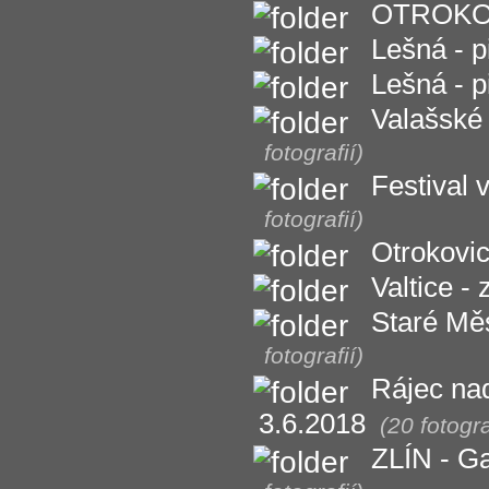
OTROKOVI
Lešná - p
Lešná - p
Valašské 
fotografií)
Festival
fotografií)
Otrokovi
Valtice -
Staré Měs
fotografií)
Rájec nad
3.6.2018
(20 fotogra
ZLÍN - Ga