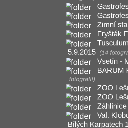
Gastrofe
Gastrofe
Zimní sta
Fryšták 
Tusculum 
5.9.2015
(14 fotogra
Vsetín -
BARUM RA
fotografií)
ZOO Lešn
ZOO Lešná
Záhlinice
Val. Klob
Bílých Karpatech 