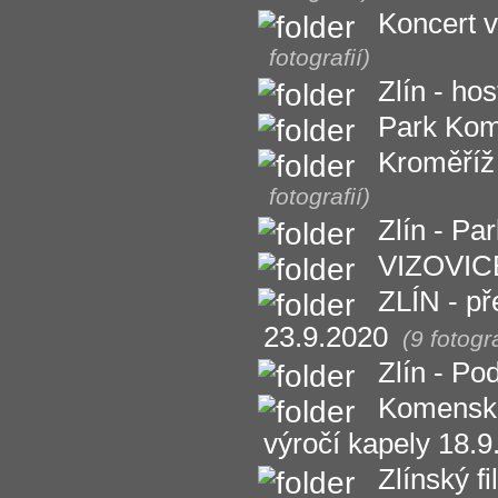
Koncert 
fotografií)
Zlín - ho
Park Kom
Kroměříž
fotografií)
Zlín - P
VIZOVICE
ZLÍN - p
23.9.2020
(9 fotogra
Zlín - Po
Komenskéh
výročí kapely 18.9
Zlínský f