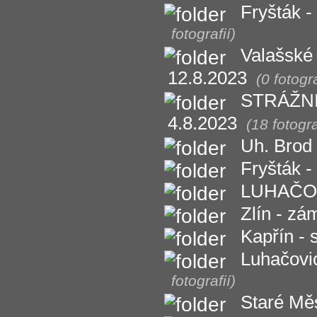
Fryšták -
fotografií)
Valašské 
12.8.2023
(0 fotogra
STRÁŽNIC
4.8.2023
(18 fotogra
Uh. Brod 
Fryšták 
LUHAČOVI
Zlín - zá
Kapřín -
Luhačovi
fotografií)
Staré Měs