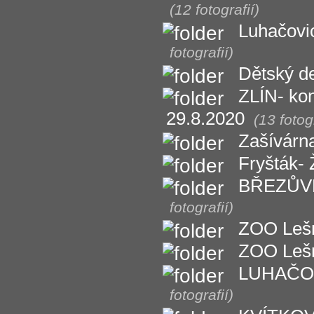
(12 fotografií)
Luhačovic
fotografií)
Dětský d
ZLÍN- kon
29.8.2020
(13 fotogr
Zašívárn
Fryšták- 
BŘEZŮVKY
fotografií)
ZOO Lešná
ZOO Lešná
LUHAČOVI
fotografií)