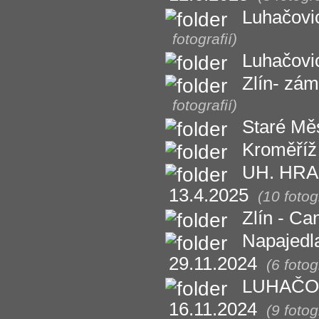
Luhačovi
fotografií)
Luhačovic
Zlín- zám
fotografií)
Staré Měs
Kroměříž 
UH. HRAD
13.4.2025
(10 fotogr
Zlín - C
Napajedl
29.11.2024
(6 fotog
LUHAČOVI
16.11.2024
(9 fotog