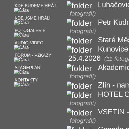
Luhačovi
KDE BUDEME HRÁT
fotografií)
KDE JSME HRÁLI
Petr Kudr
fotografií)
FOTOGALERIE
Staré Měs
AUDIO-VIDEO
Kunovice 
FÓRUM - VZKAZY
25.4.2026
(11 fotogr
Akademick
STAGEPLAN
fotografií)
KONTAKTY
Zlín - ná
HOTEL OG
fotografií)
VSETÍN -
fotografií)