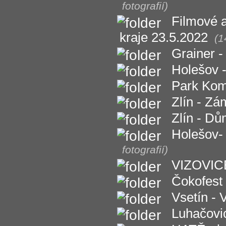
fotografií)
Filmové a
kraje 23.5.2022
(1
Grainer -
Holešov 
Park Kome
Zlín - Zá
Zlín - Dů
Holešov- 
fotografií)
VIZOVICE
Čokofest 
Vsetín - 
Luhačovi