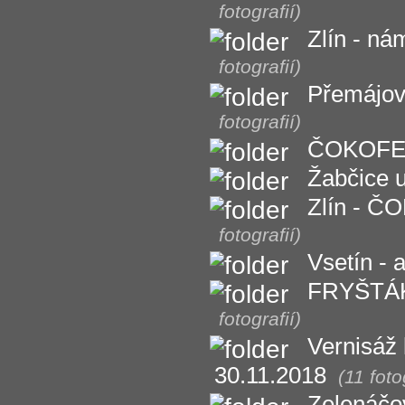
fotografií)
Zlín - ná
fotografií)
Přemájová
fotografií)
ČOKOFEST
Žabčice u
Zlín - Č
fotografií)
Vsetín - 
FRYŠTÁK -
fotografií)
Vernisáž 
30.11.2018
(11 foto
Zelenáčov