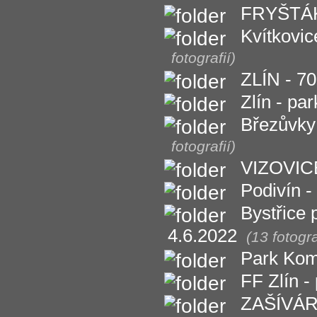
FRYŠTÁK 
Kvítkovic
fotografií)
ZLÍN - 70
Zlín - p
Březůvky 
fotografií)
VIZOVICE
Podivín -
Bystřice 
4.6.2022
(13 fotogra
Park Kom
FF Zlín 
ZAŠÍVÁRN