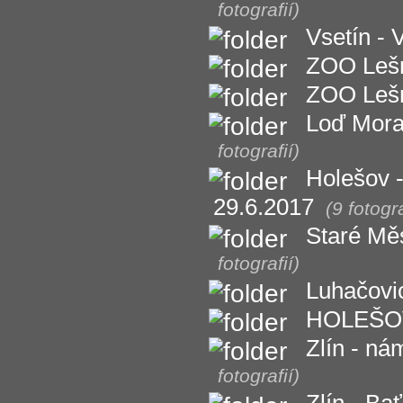
fotografií)
Vsetín - 
ZOO Lešn
ZOO Lešn
Loď Morav
fotografií)
Holešov 
29.6.2017
(9 fotogra
Staré Měs
fotografií)
Luhačovic
HOLEŠOV
Zlín - n
fotografií)