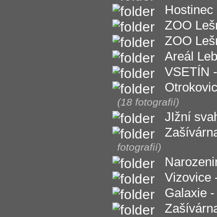
Hostinec
ZOO Lešná
ZOO Lešná
Areál Le
VSETÍN -
Otrokovic
(18 fotografií)
JIžní sva
Zašívárna
fotografií)
Narozenin
Vizovice 
Galaxie -
Zašívárna